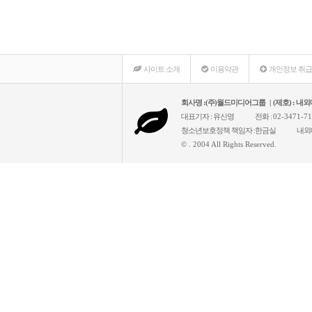
사이트 소개
이용약관
개인정보 취
회사명 :(주)월드미디어그룹 | (제호) : 
대표기자 : 유신영
전화 :
02-3471-7
청소년보호정책 책임자 :한금실
내외
© . 2004 All Rights Reserved.